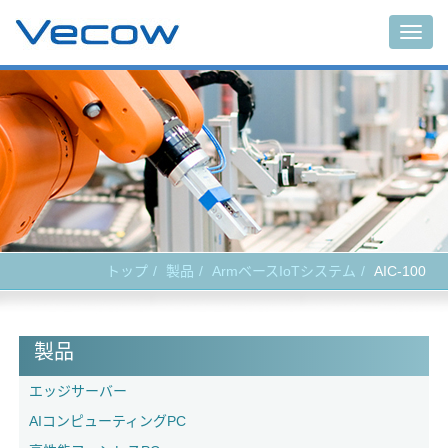
Togg
navig
トップ
製品
ArmベースIoTシステム
AIC-100
製品
エッジサーバー
AIコンピューティングPC