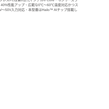
スPCは第8世代インテル® Core™ Uシリーズプ
来より40%性能アップ、広範な0℃～60℃温度対応かつス
50V入力対応、本型番はHailo™ AIチップ搭載し