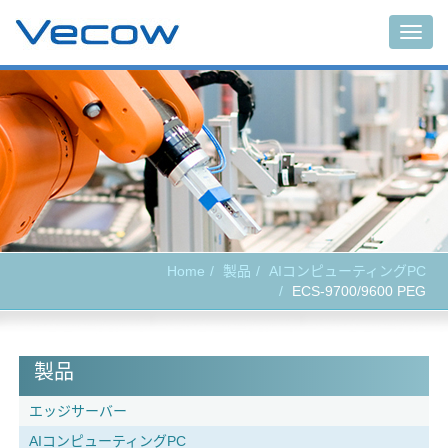
Togg
navig
Home
製品
AIコンピューティングPC
ECS-9700/9600 PEG
製品
エッジサーバー
AIコンピューティングPC