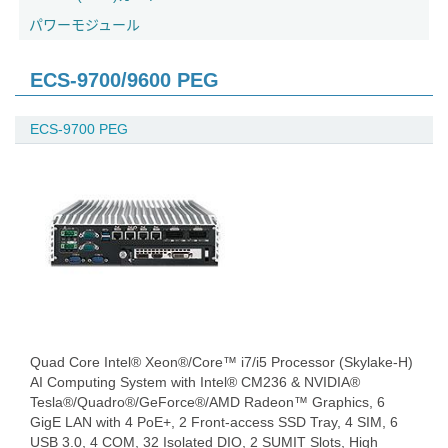
パワーモジュール
ECS-9700/9600 PEG
ECS-9700 PEG
Quad Core Intel® Xeon®/Core™ i7/i5 Processor (Skylake-H)
AI Computing System with Intel® CM236 & NVIDIA®
Tesla®/Quadro®/GeForce®/AMD Radeon™ Graphics, 6
GigE LAN with 4 PoE+, 2 Front-access SSD Tray, 4 SIM, 6
USB 3.0, 4 COM, 32 Isolated DIO, 2 SUMIT Slots, High