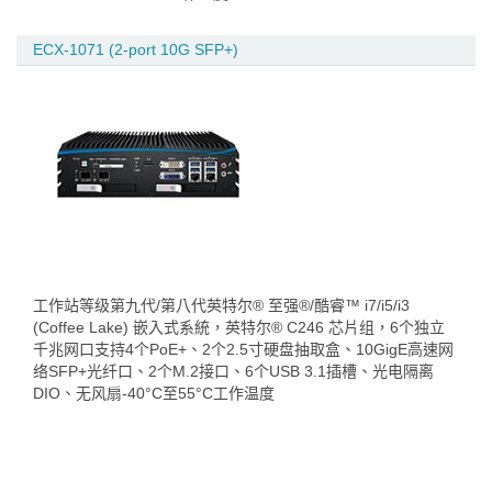
ECX-1071 (2-port 10G SFP+)
工作站等级第九代/第八代英特尔® 至强®/酷睿™ i7/i5/i3
(Coffee Lake) 嵌入式系統，英特尔® C246 芯片组，6个独立
千兆网口支持4个PoE+、2个2.5寸硬盘抽取盒、10GigE高速网
络SFP+光纤口、2个M.2接口、6个USB 3.1插槽、光电隔离
DIO、无风扇-40°C至55°C工作温度