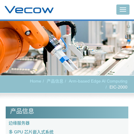
Togg
navig
Home
产品信息
Arm-based Edge AI Computing
EIC-2000
产品信息
边缘服务器
多 GPU 芯片嵌入式系统