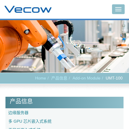
Togg
navig
Home
产品信息
Add-on Module
UMT-100
产品信息
边缘服务器
多 GPU 芯片嵌入式系统