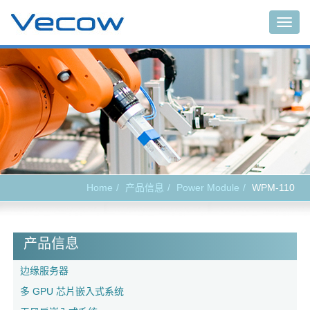
Togg
navig
Home
产品信息
Power Module
WPM-110
产品信息
边缘服务器
多 GPU 芯片嵌入式系统