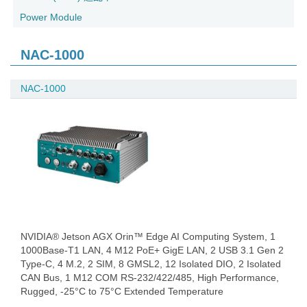
Power Module
NAC-1000
NAC-1000
NVIDIA® Jetson AGX Orin™ Edge AI Computing System, 1
1000Base-T1 LAN, 4 M12 PoE+ GigE LAN, 2 USB 3.1 Gen 2
Type-C, 4 M.2, 2 SIM, 8 GMSL2, 12 Isolated DIO, 2 Isolated
CAN Bus, 1 M12 COM RS-232/422/485, High Performance,
Rugged, -25°C to 75°C Extended Temperature