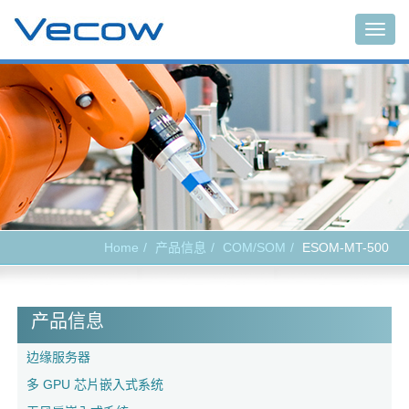
Togg
navig
Home
产品信息
COM/SOM
ESOM-MT-500
产品信息
边缘服务器
多 GPU 芯片嵌入式系统