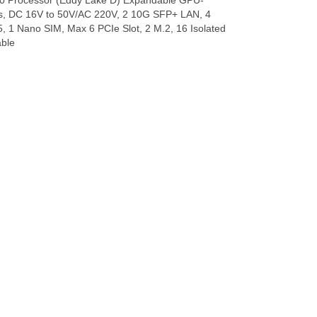
0 Processor (Eddy Lake D) Expandable GPU-
cs, DC 16V to 50V/AC 220V, 2 10G SFP+ LAN, 4
1 Nano SIM, Max 6 PCIe Slot, 2 M.2, 16 Isolated
able