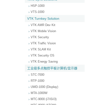
HSP-1000
VTS-1000
VTK Turnkey Solution
VTK AMR Dev Kit
VTK Mobile Vision
VTK Security
VTK Traffic Vision
VTK SLAM Kit
VTK Security OS
VTK Energy Saving
工业级多点触控平板计算机/显示器
STC-7000
RTP-1000
UWD-1000 (Display)
MTA-1000W
MTC-9000 (i7/i5/i3)