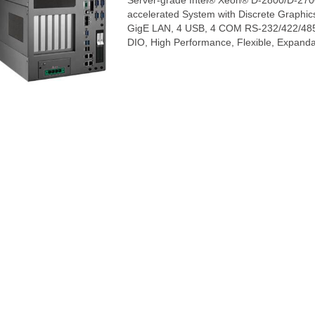
Server-grade Intel® Xeon® D-2800/D-270
accelerated System with Discrete Graphi
GigE LAN, 4 USB, 4 COM RS-232/422/485, 
DIO, High Performance, Flexible, Expand