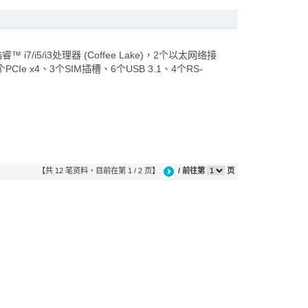
7/i5/i3处理器 (Coffee Lake)，2个以太网络接
PCIe x4、3个SIM插槽、6个USB 3.1、4个RS-
【共 12 笔资料，目前在第 1 / 2 页】
/ 前往第
页