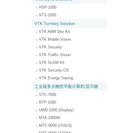
HSP-1000
VTS-1000
VTK Turnkey Solution
VTK AMR Dev Kit
VTK Mobile Vision
VTK Security
VTK Traffic Vision
VTK SLAM Kit
VTK Security OS
VTK Energy Saving
工业级多点触控平板计算机/显示器
STC-7000
RTP-1000
UWD-1000 (Display)
MTA-1000W
MTC-9000 (i7/i5/i3)