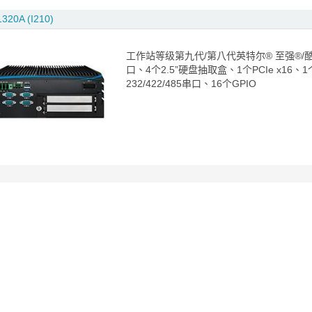
320A (I210)
工作站等级第九代/第八代英特尔® 至强®/酷睿™ i
口、4个2.5”硬盘抽取盒、1个PCIe x16、1个
232/422/485串口、16个GPIO