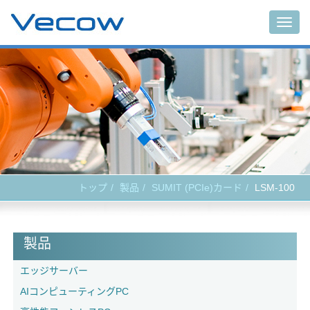
Togg
navig
トップ
製品
SUMIT (PCIe)カード
LSM-100
製品
エッジサーバー
AIコンピューティングPC