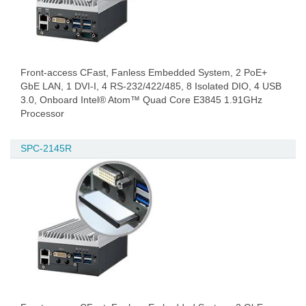
Front-access CFast, Fanless Embedded System, 2 PoE+
GbE LAN, 1 DVI-I, 4 RS-232/422/485, 8 Isolated DIO, 4 USB
3.0, Onboard Intel® Atom™ Quad Core E3845 1.91GHz
Processor
SPC-2145R