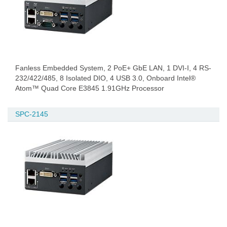
Fanless Embedded System, 2 PoE+ GbE LAN, 1 DVI-I, 4 RS-
232/422/485, 8 Isolated DIO, 4 USB 3.0, Onboard Intel®
Atom™ Quad Core E3845 1.91GHz Processor
SPC-2145