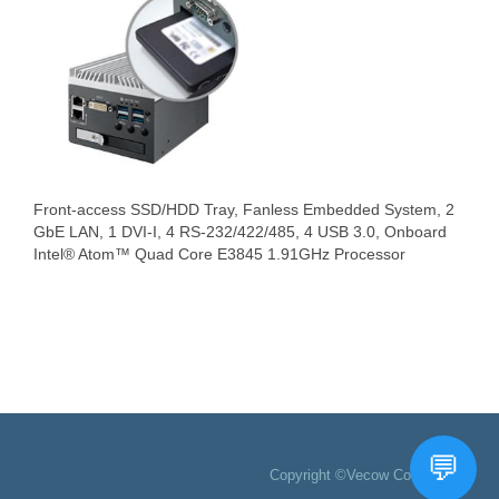
Front-access SSD/HDD Tray, Fanless Embedded System, 2
GbE LAN, 1 DVI-I, 4 RS-232/422/485, 4 USB 3.0, Onboard
Intel® Atom™ Quad Core E3845 1.91GHz Processor
Copyright ©Vecow Co., Ltd.