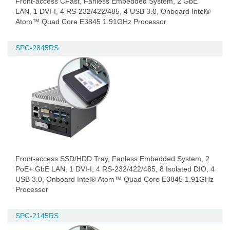
Front-access CFast, Fanless Embedded System, 2 GbE
LAN, 1 DVI-I, 4 RS-232/422/485, 4 USB 3.0, Onboard Intel®
Atom™ Quad Core E3845 1.91GHz Processor
SPC-2845RS
Front-access SSD/HDD Tray, Fanless Embedded System, 2
PoE+ GbE LAN, 1 DVI-I, 4 RS-232/422/485, 8 Isolated DIO, 4
USB 3.0, Onboard Intel® Atom™ Quad Core E3845 1.91GHz
Processor
SPC-2145RS