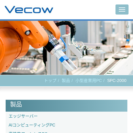
Togg
navig
トップ
製品
小型産業用PC
SPC-2000
製品
エッジサーバー
AIコンピューティングPC