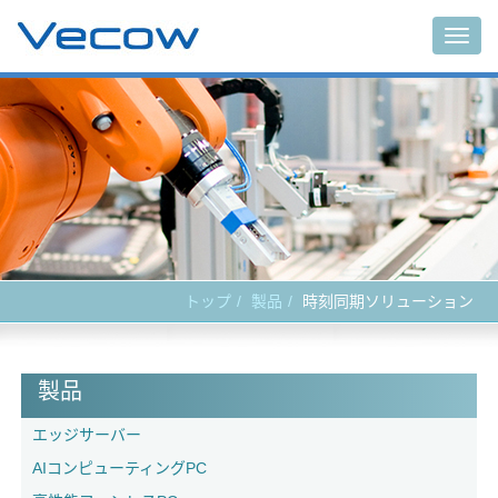
Togg
navig
トップ
製品
時刻同期ソリューション
製品
エッジサーバー
AIコンピューティングPC