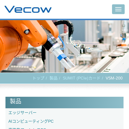
Togg
navig
トップ
製品
SUMIT (PCIe)カード
VSM-200
製品
エッジサーバー
AIコンピューティングPC