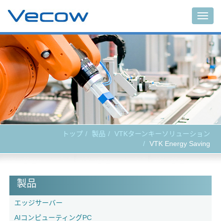
Togg
navig
トップ
製品
VTKターンキーソリューション
VTK Energy Saving
製品
エッジサーバー
AIコンピューティングPC