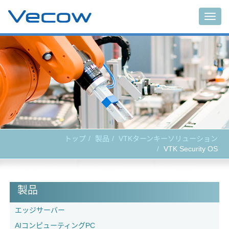
Togg
navig
トップ
製品
VTKターンキーソリューション
VTK Security OS
製品
エッジサーバー
AIコンピューティングPC