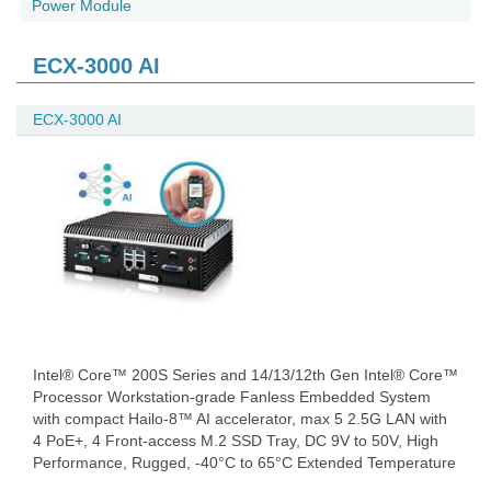
Power Module
ECX-3000 AI
ECX-3000 AI
Intel® Core™ 200S Series and 14/13/12th Gen Intel® Core™
Processor Workstation-grade Fanless Embedded System
with compact Hailo-8™ AI accelerator, max 5 2.5G LAN with
4 PoE+, 4 Front-access M.2 SSD Tray, DC 9V to 50V, High
Performance, Rugged, -40°C to 65°C Extended Temperature